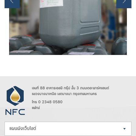
เลขที่ 88 อาคารเอสซี กรุ๊ป ชั้น 3 ถนนเดอะพาร์คแลนด์
แขวงบางนาเหนือ เขตบางนา กรุงเทพมหานคร
โทร 0 2348 0580
แฟกซ์
แผนผังเว็บไซต์